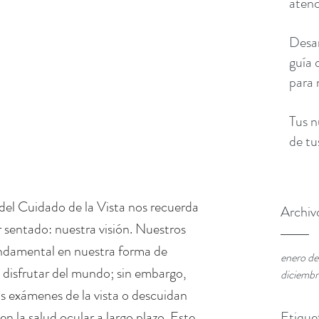
aten
Desar
guía 
para 
Tus n
de tu
el Cuidado de la Vista nos recuerda 
Archiv
sentado: nuestra visión. Nuestros 
ndamental en nuestra forma de 
enero d
 disfrutar del mundo; sin embargo, 
diciemb
 exámenes de la vista o descuidan 
Etique
n la salud ocular a largo plazo. Este 