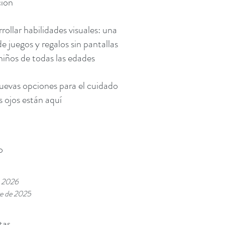
ción
rollar habilidades visuales: una
de juegos y regalos sin pantallas
niños de todas las edades
uevas opciones para el cuidado
s ojos están aquí
o
e 2026
re de 2025
tas