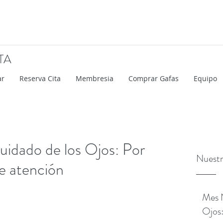
TA
ar
Reserva Cita
Membresia
Comprar Gafas
Equipo
uidado de los Ojos: Por
Nuestr
e atención
Mes N
Ojos: